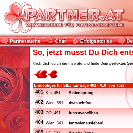
Partnersuche
Chat
Erfolgsstories
De
Partnersuche
Chat
Erfolgsstories
De
So, jetzt musst Du Dich ent
Klick Dich durch die Inserate und finde Dein
perfektes Se
Eindeutiges für SIE: Einträge
401 - 410
von
7527
401
Ktn, 45J.
Seitensprung
402
Wien, 58J.
dwtsuchtfrau
403
OÖ, 49J.
lustzuverwöhen
404
Wien, 64J.
fantasienausleben!
405