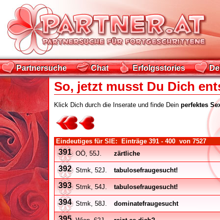
Partnersuche
Chat
Erfolgsstories
De
Partnersuche
Chat
Erfolgsstories
De
So, jetzt musst Du Dich ent
Klick Dich durch die Inserate und finde Dein
perfektes Se
Eindeutiges für SIE: Einträge
391 - 400
von
7527
391
OÖ, 55J.
zärtliche
392
Stmk, 52J.
tabulosefraugesucht!
393
Stmk, 54J.
tabulosefraugesucht!
394
Stmk, 58J.
dominatefraugesucht
395