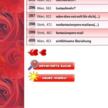
Wien, 62J.
reizt-es-dich?
396
Wien, 59J.
lustaufmehr?
397
Wien, 62J.
wäre-dies-reizvoll-für-dich(...)
398
Stmk, 47J.
sexfantasienpere-mailaus(...)
399
Stmk, 46J.
fantasienpere-mail
400
Wien, 45J.
einfühlsame Beziehung