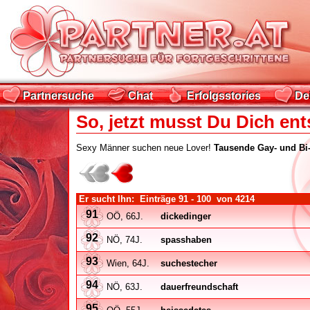
Partnersuche
Chat
Erfolgsstories
De
Partnersuche
Chat
Erfolgsstories
De
So, jetzt musst Du Dich ent
Sexy Männer suchen neue Lover!
Tausende Gay- und Bi
Er sucht Ihn: Einträge
91 - 100
von
4214
91
OÖ, 66J.
dickedinger
92
NÖ, 74J.
spasshaben
93
Wien, 64J.
suchestecher
94
NÖ, 63J.
dauerfreundschaft
95