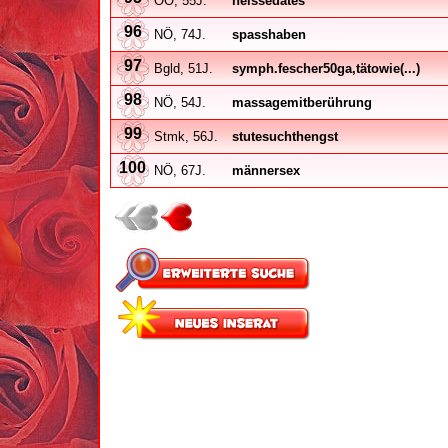
OÖ, 55J.
heissedates
96
NÖ, 74J.
spasshaben
97
Bgld, 51J.
symph.fescher50ga,tätowie(...)
98
NÖ, 54J.
massagemitberührung
99
Stmk, 56J.
stutesuchthengst
100
NÖ, 67J.
männersex