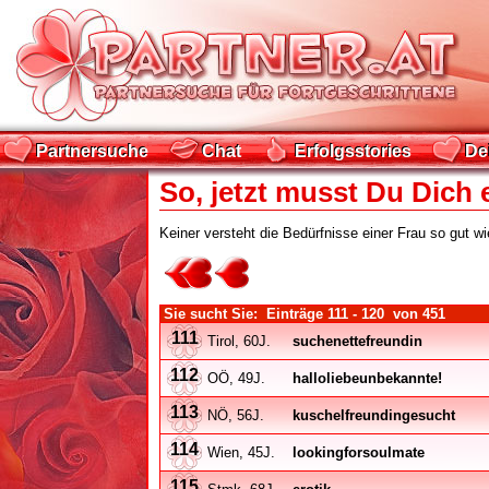
Partnersuche
Chat
Erfolgsstories
De
Partnersuche
Chat
Erfolgsstories
De
So, jetzt musst Du Dich 
Keiner versteht die Bedürfnisse einer Frau so gut w
Sie sucht Sie: Einträge
111 - 120
von
451
111
Tirol, 60J.
suchenettefreundin
112
OÖ, 49J.
halloliebeunbekannte!
113
NÖ, 56J.
kuschelfreundingesucht
114
Wien, 45J.
lookingforsoulmate
115