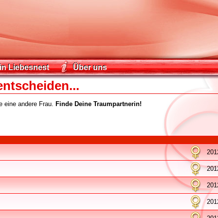
in Liebesnest
Über uns
in Liebesnest
Über uns
entscheiden...
ie eine andere Frau.
Finde Deine Traumpartnerin!
201
201
201
201