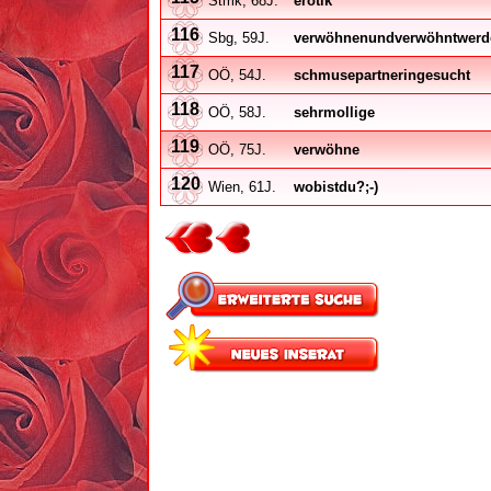
Stmk, 68J.
erotik
116
Sbg, 59J.
verwöhnenundverwöhntwerd
117
OÖ, 54J.
schmusepartneringesucht
118
OÖ, 58J.
sehrmollige
119
OÖ, 75J.
verwöhne
120
Wien, 61J.
wobistdu?;-)