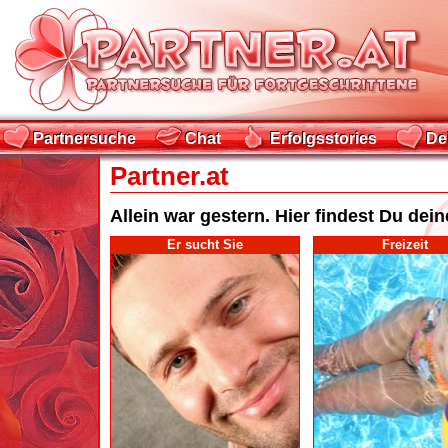
Partnersuche
Chat
Erfolgsstories
De
Partnersuche
Chat
Erfolgsstories
De
Partner.at
Allein war gestern. Hier findest Du dei
Er sucht Sie
Freizeit
f