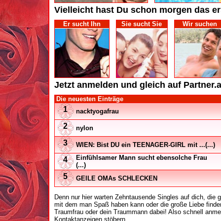
Vielleicht hast Du schon morgen das er
Er sucht Ihn
Sie sucht Sie
Wir suchen
Jetzt anmelden und gleich auf Partner.at
Die neuesten Einträge
1
nacktyogafrau
2
nylon
3
WIEN: Bist DU ein TEENAGER-GIRL mit ...(...)
Einfühlsamer Mann sucht ebensolche Frau
4
(...)
5
GEILE OMAs SCHLECKEN
Denn nur hier warten Zehntausende Singles auf dich, die
mit dem man Spaß haben kann oder die große Liebe finden
Traumfrau oder dein Traummann dabei! Also schnell anmel
Kontaktanzeigen stöbern