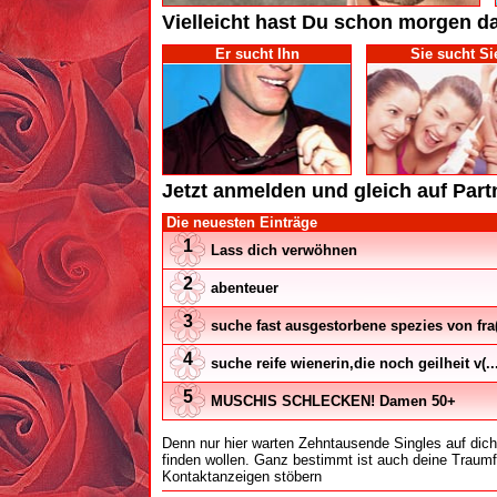
Vielleicht hast Du schon morgen d
Er sucht Ihn
Sie sucht Si
Jetzt anmelden und gleich auf Partne
Die neuesten Einträge
1
Lass dich verwöhnen
2
abenteuer
3
suche fast ausgestorbene spezies von fra(.
4
suche reife wienerin,die noch geilheit v(..
5
MUSCHIS SCHLECKEN! Damen 50+
Denn nur hier warten Zehntausende Singles auf dic
finden wollen. Ganz bestimmt ist auch deine Traum
Kontaktanzeigen stöbern