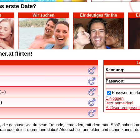
as erste Date?
e
Wir suchen
Eindeutiges für Ihn
Ei
r.at flirten!
L
Kennung:
Passwort:
..)
Passwort merk
Einloggen
.)
jetzt anmelden!
Paßwort vergesse
h, die genauso wie du neue Freunde, jemanden, mit dem man Spaß haben kan
frau oder dein Traummann dabei! Also schnell anmelden und schon kannst du 