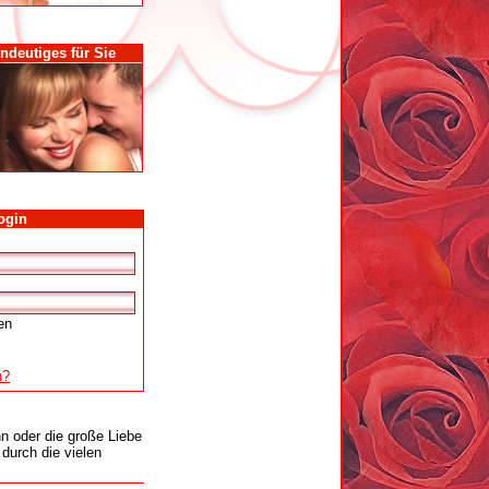
ndeutiges für Sie
ogin
en
n?
n oder die große Liebe
durch die vielen