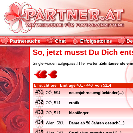
Partnersuche
Chat
Erfolgsstories
De
Partnersuche
Chat
Erfolgsstories
De
So, jetzt musst Du Dich ent
Single-Frauen aufgepasst! Hier warten
Zehntausende ein
Er sucht Sie: Einträge
431 - 440
von
5114
431
OÖ, 59J.
neuesjahrneuesglückinder(...)
432
OÖ, 51J.
erotik
433
OÖ, 51J.
bianfänger
434
Wien, 58J.
Dame ab 50 Jahren gesuch(...)
435