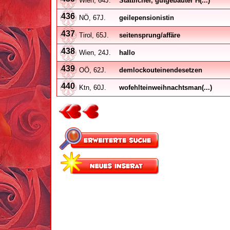
Wien, 64J.
Stattlicher, gutgebauter H(...)
436
NÖ, 67J.
geilepensionistin
437
Tirol, 65J.
seitensprung/affäre
438
Wien, 24J.
hallo
439
OÖ, 62J.
demlockouteinendesetzen
440
Ktn, 60J.
wofehlteinweihnachtsman(...)