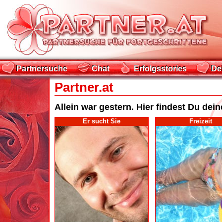
Partnersuche
Chat
Erfolgsstories
De
Partnersuche
Chat
Erfolgsstories
De
Partner.at
Allein war gestern. Hier findest Du dei
Er sucht Sie
Freizeit
f