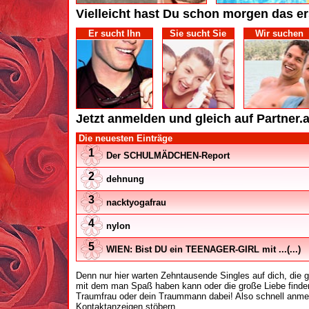
Vielleicht hast Du schon morgen das er
Er sucht Ihn
Sie sucht Sie
Wir suchen
Jetzt anmelden und gleich auf Partner.at
Die neuesten Einträge
1
Der SCHULMÄDCHEN-Report
2
dehnung
3
nacktyogafrau
4
nylon
5
WIEN: Bist DU ein TEENAGER-GIRL mit ...(...)
Denn nur hier warten Zehntausende Singles auf dich, die
mit dem man Spaß haben kann oder die große Liebe finden
Traumfrau oder dein Traummann dabei! Also schnell anmel
Kontaktanzeigen stöbern